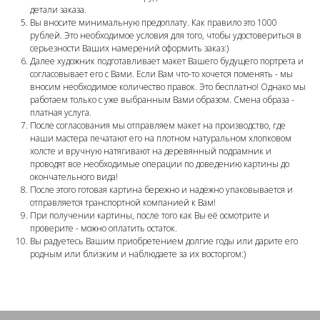
детали заказа.
Вы вносите минимальную предоплату. Как правило это 1000
рублей. Это необходимое условия для того, чтобы удостовериться в
серьезности Ваших намерений оформить заказ:)
Далее художник подготавливает макет Вашего будущего портрета и
согласовывает его с Вами. Если Вам что-то хочется поменять - мы
вносим необходимое количество правок. Это бесплатно! Однако мы
работаем только с уже выбранным Вами образом. Смена образа -
платная услуга.
После согласования мы отправляем макет на производство, где
наши мастера печатают его на плотном натуральном хлопковом
холсте и вручную натягивают на деревянный подрамник и
проводят все необходимые операции по доведению картины до
окончательного вида!
После этого готовая картина бережно и надежно упаковывается и
отправляется транспортной компанией к Вам!
При получении картины, после того как Вы её осмотрите и
проверите - можно оплатить остаток.
Вы радуетесь Вашим приобретением долгие годы или дарите его
родным или близким и наблюдаете за их восторгом:)