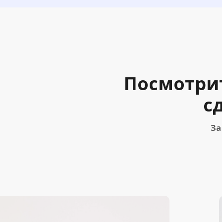
Посмотри
с
За