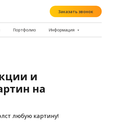
Заказать звонок
ы
Портфолио
Информация
кции и
артин на
олст любую картину!