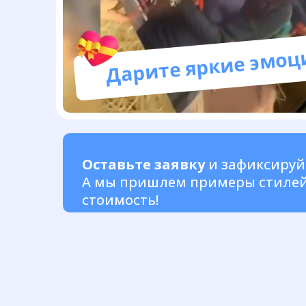
Дарите яркие эмоц
Оставьте заявку
и зафиксиру
А мы пришлем примеры стилей 
стоимость!