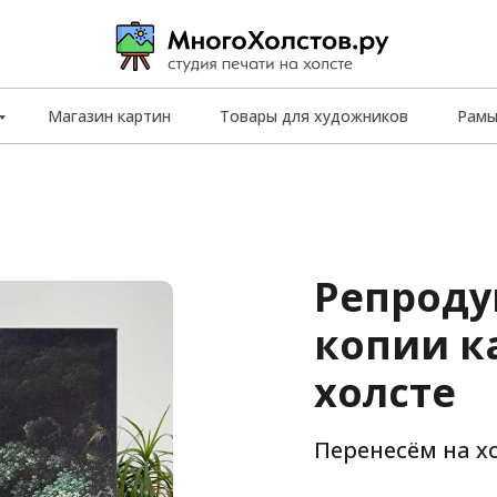
Магазин картин
Товары для художников
Рам
Репроду
копии к
холсте
Перенесём на х