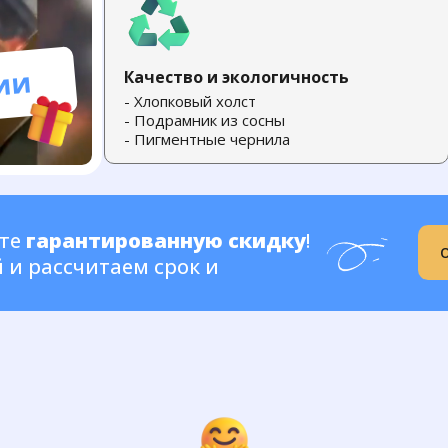
ии
Качество и экологичность
- Хлопковый холст
- Подрамник из сосны
- Пигментные чернила
йте
гарантированную скидку
!
и рассчитаем срок и