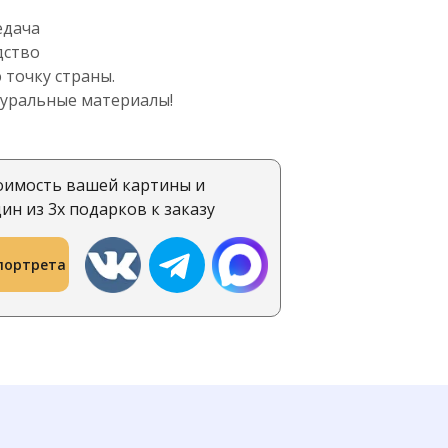
едача
дство
 точку страны.
туральные материалы!
оимость вашей картины и
ин из 3х подарков к заказу
портрета