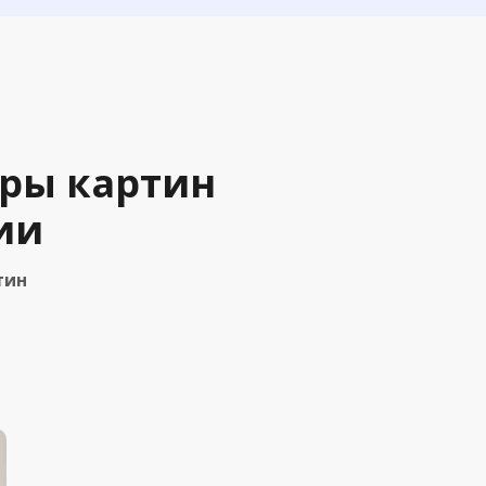
ры картин
ии
тин