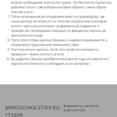
вносим необходимое количество правок. Это бесплатно! Однако мы
работаем только с уже выбранным Вами образом. Смена образа -
платная услуга.
После согласования мы отправляем макет на производство, где
наши мастера печатают его на плотном натуральном хлопковом
холсте и вручную натягивают на деревянный подрамник и
проводят все необходимые операции по доведению картины до
окончательного вида!
После этого готовая картина бережно и надежно упаковывается и
отправляется транспортной компанией к Вам!
При получении картины, после того как Вы её осмотрите и
проверите - можно оплатить остаток.
Вы радуетесь Вашим приобретением долгие годы или дарите его
родным или близким и наблюдаете за их восторгом:)
Варианты печати
MNOGOHOLSTOV.RU
портретов:
СТУДИЯ