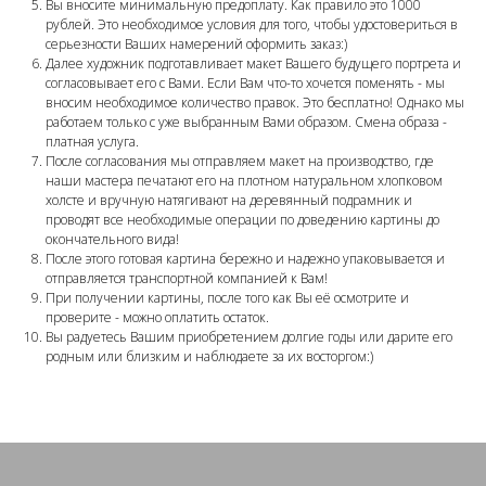
Вы вносите минимальную предоплату. Как правило это 1000
рублей. Это необходимое условия для того, чтобы удостовериться в
серьезности Ваших намерений оформить заказ:)
Далее художник подготавливает макет Вашего будущего портрета и
согласовывает его с Вами. Если Вам что-то хочется поменять - мы
вносим необходимое количество правок. Это бесплатно! Однако мы
работаем только с уже выбранным Вами образом. Смена образа -
платная услуга.
После согласования мы отправляем макет на производство, где
наши мастера печатают его на плотном натуральном хлопковом
холсте и вручную натягивают на деревянный подрамник и
проводят все необходимые операции по доведению картины до
окончательного вида!
После этого готовая картина бережно и надежно упаковывается и
отправляется транспортной компанией к Вам!
При получении картины, после того как Вы её осмотрите и
проверите - можно оплатить остаток.
Вы радуетесь Вашим приобретением долгие годы или дарите его
родным или близким и наблюдаете за их восторгом:)