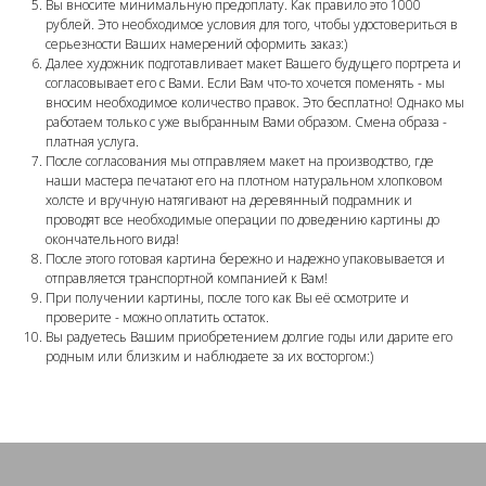
Вы вносите минимальную предоплату. Как правило это 1000
рублей. Это необходимое условия для того, чтобы удостовериться в
серьезности Ваших намерений оформить заказ:)
Далее художник подготавливает макет Вашего будущего портрета и
согласовывает его с Вами. Если Вам что-то хочется поменять - мы
вносим необходимое количество правок. Это бесплатно! Однако мы
работаем только с уже выбранным Вами образом. Смена образа -
платная услуга.
После согласования мы отправляем макет на производство, где
наши мастера печатают его на плотном натуральном хлопковом
холсте и вручную натягивают на деревянный подрамник и
проводят все необходимые операции по доведению картины до
окончательного вида!
После этого готовая картина бережно и надежно упаковывается и
отправляется транспортной компанией к Вам!
При получении картины, после того как Вы её осмотрите и
проверите - можно оплатить остаток.
Вы радуетесь Вашим приобретением долгие годы или дарите его
родным или близким и наблюдаете за их восторгом:)