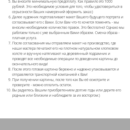
Вы вносите минимальную предоплату. Как правило это 1000
рублей. Это необходимое условия для того, чтобы удостовериться в
серьезности Ваших намерений оформить заказ:)
Далее художник подготавливает макет Вашего будущего портрета и
согласовывает его с Вами. Если Вам что-то хочется поменять - мы
вносим необходимое количество правок. Это бесплатно! Однако мы
работаем только с уже выбранным Вами образом. Смена образа -
платная услуга.
После согласования мы отправляем макет на производство, где
наши мастера печатают его на плотном натуральном хлопковом
холсте и вручную натягивают на деревянный подрамник и
проводят все необходимые операции по доведению картины до
окончательного вида!
После этого готовая картина бережно и надежно упаковывается и
отправляется транспортной компанией к Вам!
При получении картины, после того как Вы её осмотрите и
проверите - можно оплатить остаток.
Вы радуетесь Вашим приобретением долгие годы или дарите его
родным или близким и наблюдаете за их восторгом:)