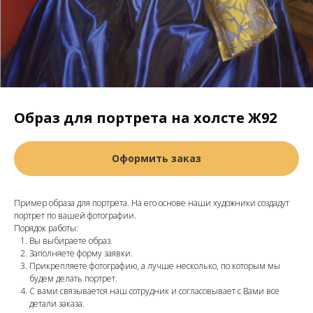
Образ для портрета на холсте Ж92
Оформить заказ
Пример образа для портрета. На его основе наши художники создадут
портрет по вашей фотографии.
Порядок работы:
Вы выбираете образ.
Заполняете форму заявки.
Прикрепляете фотографию, а лучше несколько, по которым мы
будем делать портрет.
С вами связывается наш сотрудник и согласовывает с Вами все
детали заказа.