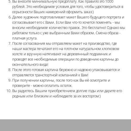
Вы вносите минимальную предоплату. Как правило это 1000
рублей. Это необходимое условия для того, чтобы удостовериться в
серьезности Ваших намерений оформить заказ:)
Далее художник подготавливает макет Вашего будущего портрета и
согласовывает его с Вами. Если Вам что-то хочется поменять - мы
вносим необходимое количество правок. Это бесплатно! Однако мы
работаем только с уже выбранным Вами образом. Смена образа -
платная услуга.
После согласования мы отправляем макет на производство, где
наши мастера печатают его на плотном натуральном хлопковом
холсте и вручную натягивают на деревянный подрамник и
проводят все необходимые операции по доведению картины до
окончательного вида!
После этого готовая картина бережно и надежно упаковывается и
отправляется транспортной компанией к Вам!
При получении картины, после того как Вы её осмотрите и
проверите - можно оплатить остаток.
Вы радуетесь Вашим приобретением долгие годы или дарите его
родным или близким и наблюдаете за их восторгом:)