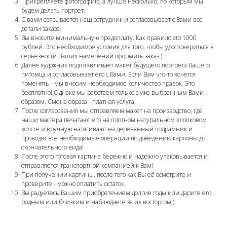
Прикрепляете фотографию, а лучше несколько, по которым мы
будем делать портрет.
С вами связывается наш сотрудник и согласовывает с Вами все
детали заказа.
Вы вносите минимальную предоплату. Как правило это 1000
рублей. Это необходимое условия для того, чтобы удостовериться в
серьезности Ваших намерений оформить заказ:)
Далее художник подготавливает макет будущего портрета Вашего
питомца и согласовывает его с Вами. Если Вам что-то хочется
поменять - мы вносим необходимое количество правок. Это
бесплатно! Однако мы работаем только с уже выбранным Вами
образом. Смена образа - платная услуга.
После согласования мы отправляем макет на производство, где
наши мастера печатают его на плотном натуральном хлопковом
холсте и вручную натягивают на деревянный подрамник и
проводят все необходимые операции по доведению картины до
окончательного вида!
После этого готовая картина бережно и надежно упаковывается и
отправляется транспортной компанией к Вам!
При получении картины, после того как Вы её осмотрите и
проверите - можно оплатить остаток.
Вы радуетесь Вашим приобретением долгие годы или дарите его
родным или близким и наблюдаете за их восторгом:)