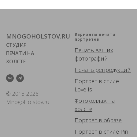
Варианты печати
MNOGOHOLSTOV.RU
портретов:
СТУДИЯ
Печать ваших
ПЕЧАТИ НА
фотографий
ХОЛСТЕ
Печать репродукций
Портрет в стиле
Love Is
© 2013-2026
Фотоколлаж
на
MnogoHolstov.ru
холсте
Портрет в образе
Портрет в стиле Pin