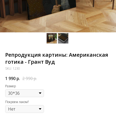
Репродукция картины: Американская
готика - Грант Вуд
SKU:
1230
1 990
р.
2 990
р.
Размер
Покроем лаком?