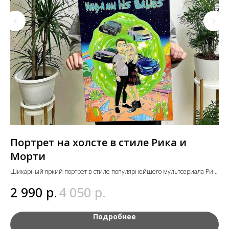
Портрет на холсте в стиле Рика и
М
Морти
Кат
Шикарный яркий портрет в стиле популярнейшего мультсериала Рик
1
и Морти для вашего друга, подруги, родного человека на натуральном
р.
р.
2 990
4 050
хлопковом холсте.
Подробнее