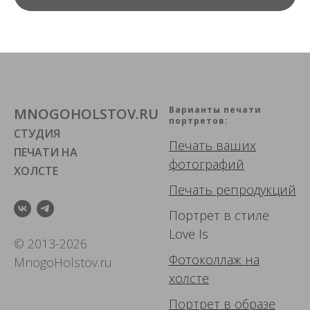
Варианты печати
MNOGOHOLSTOV.RU
портретов:
СТУДИЯ
Печать ваших
ПЕЧАТИ НА
фотографий
ХОЛСТЕ
Печать репродукций
Портрет в стиле
Love Is
© 2013-2026
Фотоколлаж
на
MnogoHolstov.ru
холсте
Портрет в образе