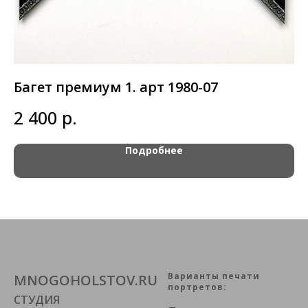
Багет премиум 1. арт 1980-07
Б
р.
2 400
3
Подробнее
Варианты печати
MNOGOHOLSTOV.RU
портретов:
СТУДИЯ