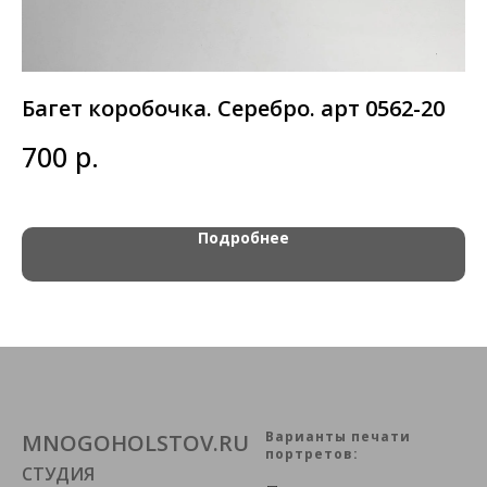
Багет коробочка. Серебро. арт 0562-20
Б
р.
700
7
Подробнее
Варианты печати
MNOGOHOLSTOV.RU
портретов:
СТУДИЯ