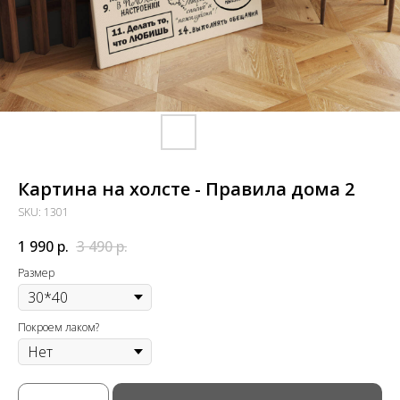
Картина на холсте - Правила дома 2
SKU:
1301
1 990
р.
3 490
р.
Размер
Покроем лаком?