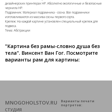
дизайнерских принтерах HP. Абсолютно экологичные и безопасные
чернила HP.
Подрамник: Материал подрамника - сосна. Все подрамники
изготавливаются из массива сосны первого сорта.
Крепеж: На каждой картине установлен специальный крепеж для
подвеса.
Тема: Абстракции
"Картина без рамы-словно душа без
тела". Винсент Ван Гог. Посмотрите
варианты рам для картины:
Варианты печати
MNOGOHOLSTOV.RU
портретов:
СТУДИЯ