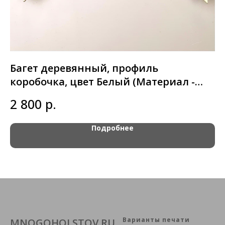
Багет деревянный, профиль
Б
коробочка, цвет Белый (Материал -
4
пальма) арт. 033-03
р.
2 800
Подробнее
Варианты печати
MNOGOHOLSTOV.RU