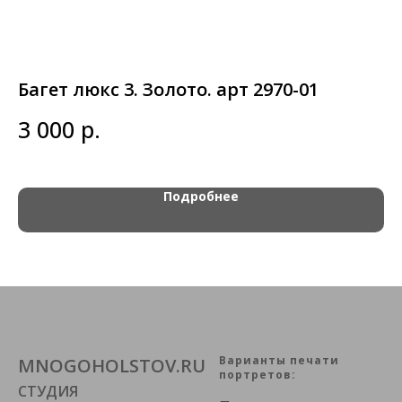
Багет люкс 3. Золото. арт 2970-01
Б
(
р.
3 000
1
Подробнее
Варианты печати
MNOGOHOLSTOV.RU
портретов:
СТУДИЯ