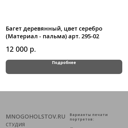
Багет деревянный, цвет серебро
Б
(Материал - пальма) арт. 295-02
1
р.
12 000
Подробнее
Варианты печати
MNOGOHOLSTOV.RU
портретов:
СТУДИЯ