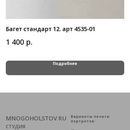
Багет стандарт 12. арт 4535-01
Б
(
р.
1 400
1
Подробнее
Варианты печати
MNOGOHOLSTOV.RU
портретов:
СТУДИЯ