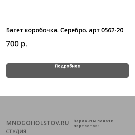
Багет коробочка. Серебро. арт 0562-20
Б
(
р.
700
1
Подробнее
Варианты печати
MNOGOHOLSTOV.RU
портретов:
СТУДИЯ